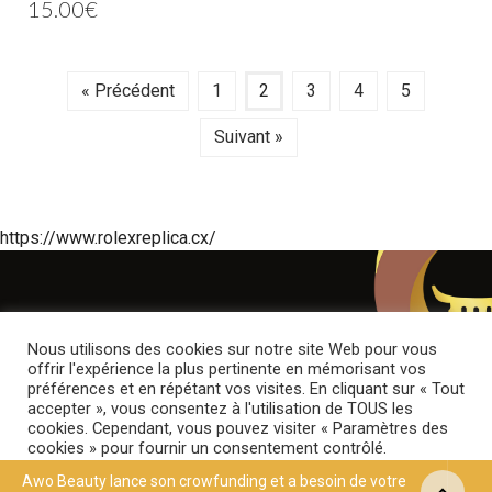
15.00
€
« Précédent
1
2
3
4
5
Suivant »
https://www.rolexreplica.cx/
Nous utilisons des cookies sur notre site Web pour vous
offrir l'expérience la plus pertinente en mémorisant vos
préférences et en répétant vos visites. En cliquant sur « Tout
accepter », vous consentez à l'utilisation de TOUS les
cookies. Cependant, vous pouvez visiter « Paramètres des
cookies » pour fournir un consentement contrôlé.
Awo Beauty lance son crowfunding et a besoin de votre
© Copyright © 2021 | Awo Beauty Tous droits réservés.
Paramètres des cookies
Tout Accepter