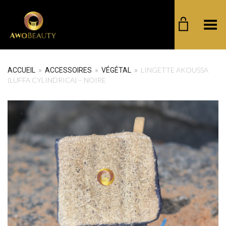
Basculer le menu
LINGETTE AKOUSSA
ACCUEIL
»
ACCESSOIRES
»
VÉGÉTAL
»
(LUFFA CYLINDRICA) – NOIRE
+