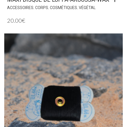
,
,
,
ACCESSOIRES
CORPS
COSMÉTIQUES
VÉGÉTAL
20.00
€