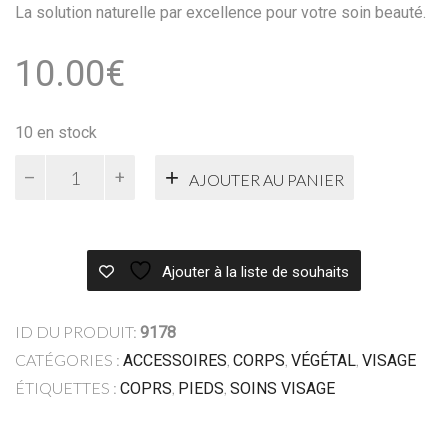
La solution naturelle par excellence pour votre soin beauté.
10.00
€
10 en stock
quantité
AJOUTER AU PANIER
de
Lingette
Akoussa
(Luffa
Ajouter à la liste de souhaits
cylindrica)
-
Noire
ID DU PRODUIT:
9178
CATÉGORIES :
,
,
,
ACCESSOIRES
CORPS
VÉGÉTAL
VISAGE
ÉTIQUETTES :
,
,
COPRS
PIEDS
SOINS VISAGE