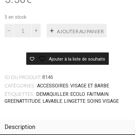
5 en stock
quantité
AJOUTER AU PANIER
de
Lingette
réutilisable
Fait
Ajouter à la liste de souhaits
main
12X12
ID DU PRODUIT:
8146
CATÉGORIES :
,
ACCESSOIRES
VISAGE ET BARBE
ÉTIQUETTES :
,
,
,
DEMAQUILLER
ECOLO
FAITMAIN
,
,
,
GREENATTITUDE
LAVABLE
LINGETTE
SOINS VISAGE
Description